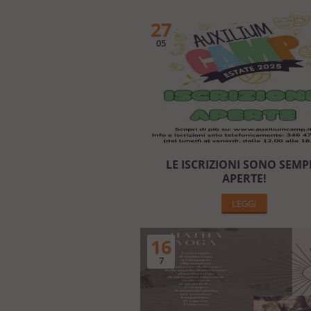
27
05
LE ISCRIZIONI SONO SEMP
APERTE!
LEGGI
16
7