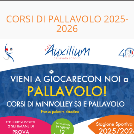
LEGGI
CORSI DI PALLAVOLO 2025-
11
05
2026
04
04
TUTTA LA DOCUMENTAZIONE
2022 E' ON LINE!
LEGGI
5
28
8
GIU