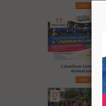
LEGGI
17
MAG 2022
L'Auxilium Camp 2022 è
AnimaCamp!
LEGGI
27
01