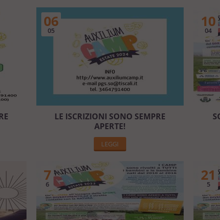
06
10
05
04
RE
LE ISCRIZIONI SONO SEMPRE
S
APERTE!
LEGGI
7
21
6
5