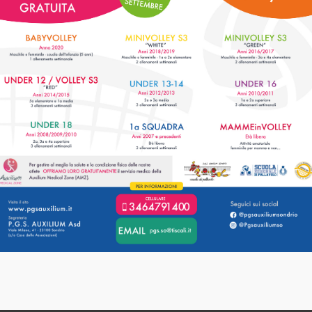
M
UNA ESTATE DI
G
DIVERTIMENTO CON GLI
AUXILIUM [...]
LEGGI
13
28
GIU
4