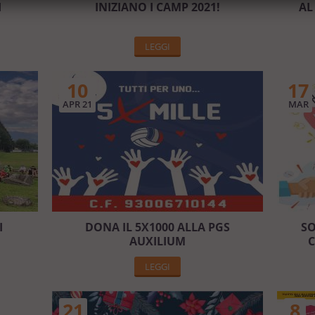
I
INIZIANO I CAMP 2021!
AL
LEGGI
10
17
APR 21
MAR
I
DONA IL 5X1000 ALLA PGS
SO
AUXILIUM
C
LEGGI
21
8