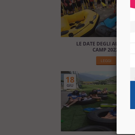
LE DATE DEGLI AUXILIU
CAMP 2022!
LEGGI
18
GIU