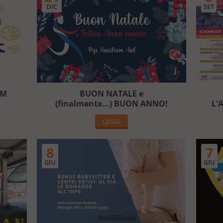
DIC
SET
UM
BUON NATALE e
(finalmente...) BUON ANNO!
L'
LEGGI
8
7
GIU
GIU