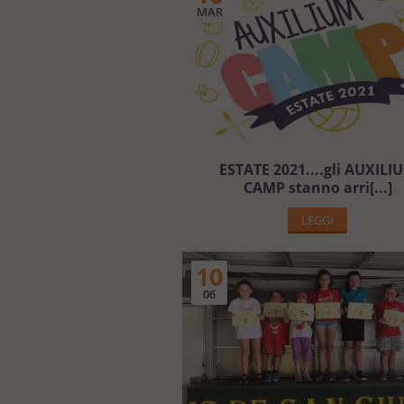
MAR
ESTATE 2021....gli AUXILI
CAMP stanno arri[...]
LEGGI
10
06