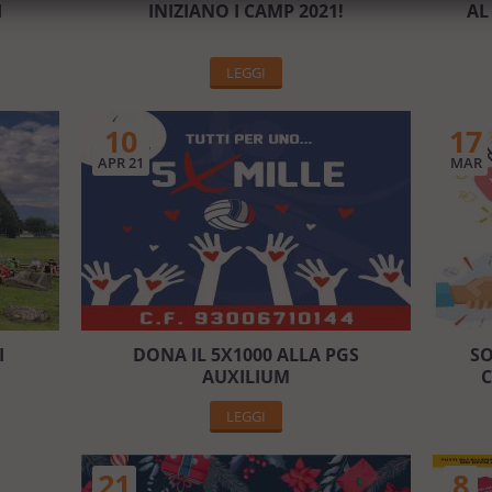
I
INIZIANO I CAMP 2021!
AL
LEGGI
10
17
APR 21
MAR
I
DONA IL 5X1000 ALLA PGS
SO
AUXILIUM
C
LEGGI
21
8