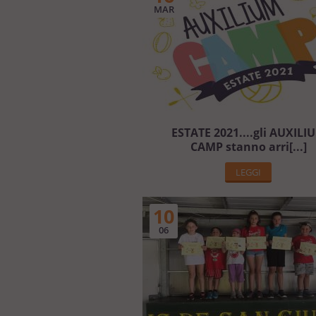
MAR
ESTATE 2021....gli AUXILI
CAMP stanno arri[...]
LEGGI
10
06