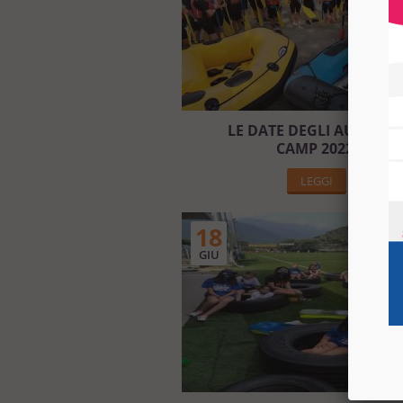
LE DATE DEGLI AUXILIU
CAMP 2022!
LEGGI
18
GIU