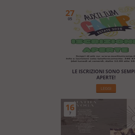
27
05
LE ISCRIZIONI SONO SEMP
APERTE!
LEGGI
16
7