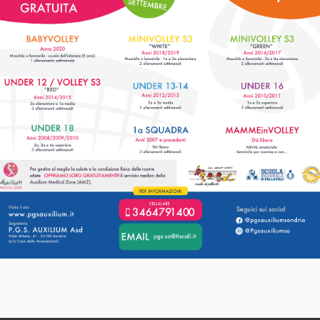
M
UNA ESTATE DI
G
DIVERTIMENTO CON GLI
AUXILIUM [...]
LEGGI
13
28
GIU
4