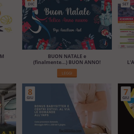
DIC
SET
UM
BUON NATALE e
(finalmente...) BUON ANNO!
L'
LEGGI
8
7
GIU
GIU