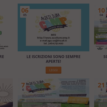
06
10
05
04
RE
LE ISCRIZIONI SONO SEMPRE
S
APERTE!
LEGGI
7
21
6
5