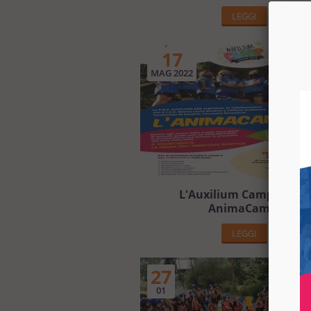
LEGGI
17
MAG 2022
L'Auxilium Camp 2022 è
AnimaCamp!
LEGGI
27
01