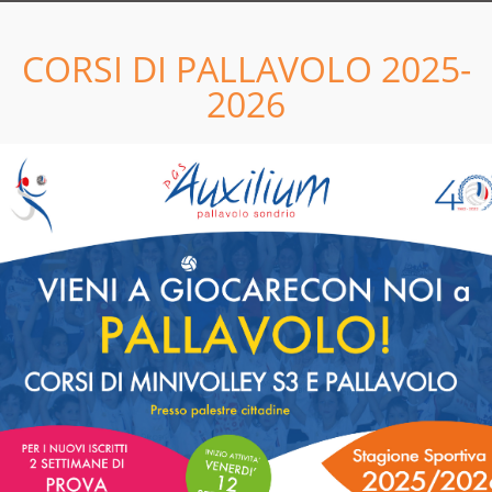
LEGGI
CORSI DI PALLAVOLO 2025-
11
05
2026
04
04
TUTTA LA DOCUMENTAZIONE
2022 E' ON LINE!
LEGGI
5
28
8
GIU