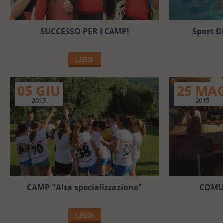
SUCCESSO PER I CAMP!
Sport D
LEGGI
05 GIU
25 MA
2015
2015
CAMP "Alta specializzazione"
COMU
LEGGI