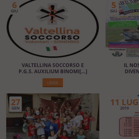
6
5
GIU
GIU
VALTELLINA SOCCORSO E
IL NO
P.G.S. AUXILIUM BINOMI[...]
DIVE
LEGGI
27
11 LUG
GEN
2019