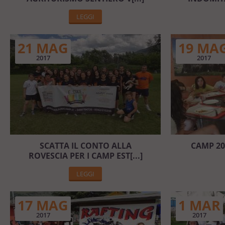
LEGGI
21 MAG
19 MA
2017
2017
SCATTA IL CONTO ALLA
CAMP 20
ROVESCIA PER I CAMP EST[...]
LEGGI
17 MAG
1 MAR
2017
2017