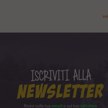
vai
Ricevi sulla tua
email
o sul tuo
cellulare