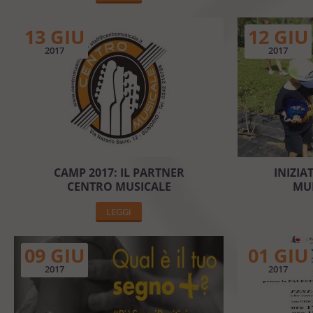
13 GIU
12 GIU
2017
2017
CAMP 2017: IL PARTNER
INIZIA
CENTRO MUSICALE
MUL
LEGGI
09 GIU
01 GIU
2017
2017