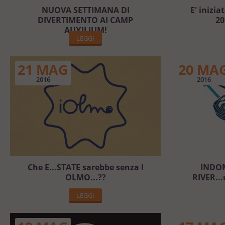
NUOVA SETTIMANA DI
E' inizia
DIVERTIMENTO AI CAMP
20
AUXILIUM!
LEGGI
21 MAG
20 MA
2016
2016
Che E...STATE sarebbe senza I
INDOM
OLMO...??
RIVER...
LEGGI