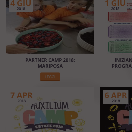
4 GIU
1 GIU
2018
2018
PARTNER CAMP 2018:
INIZIAN
MARIPOSA
PROGRAM
LEGGI
7 APR
6 APR
2018
2018