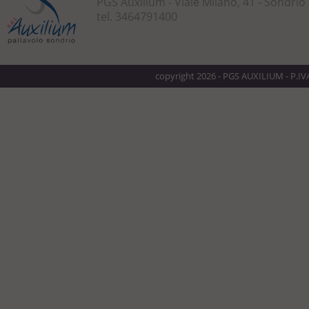
PGS Auxilium - Viale Milano, 41 - Sondrio
tel. 3464791400
copyright 2026 - PGS AUXILIUM - P.I