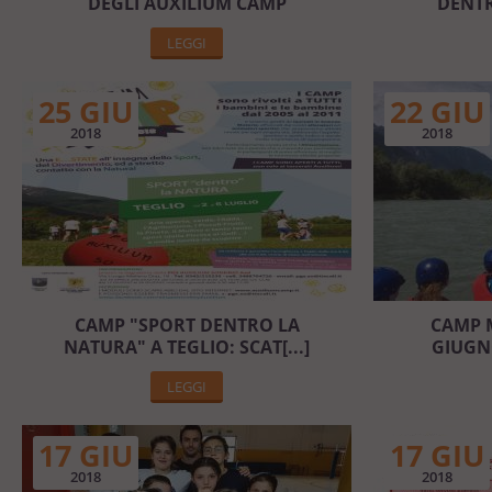
DEGLI AUXILIUM CAMP
DENTR
LEGGI
25 GIU
22 GIU
2018
2018
CAMP "SPORT DENTRO LA
CAMP M
NATURA" A TEGLIO: SCAT[...]
GIUGN
LEGGI
17 GIU
17 GIU
2018
2018