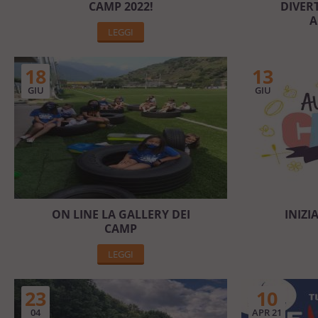
CAMP 2022!
DIVER
A
LEGGI
18
13
GIU
GIU
ON LINE LA GALLERY DEI
INIZI
CAMP
LEGGI
23
10
04
APR 21