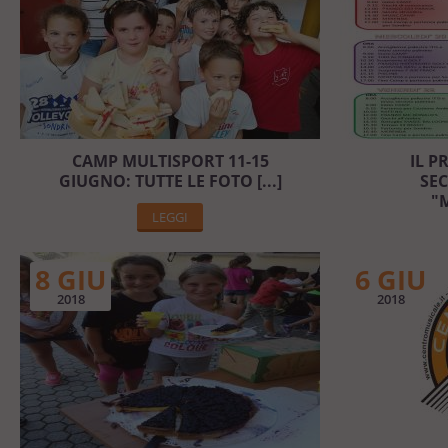
CAMP MULTISPORT 11-15
IL 
GIUGNO: TUTTE LE FOTO [...]
SE
"
LEGGI
8 GIU
6 GIU
2018
2018