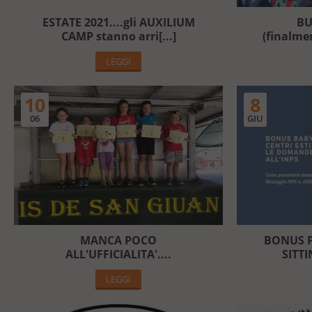
ESTATE 2021....gli AUXILIUM
BU
CAMP stanno arri[...]
(finalme
LEGGI
10
8
06
GIU
MANCA POCO
BONUS P
ALL'UFFICIALITA'....
SITTI
LEGGI