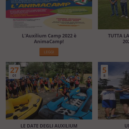
L'Auxilium Camp 2022 è
TUTTA L
AnimaCamp!
20
LEGGI
27
5
01
8
LE DATE DEGLI AUXILIUM
U