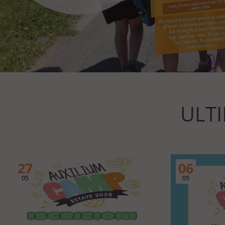
ULT
27
06
05
05