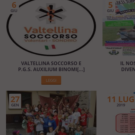
6
5
GIU
GIU
VALTELLINA SOCCORSO E
IL NO
P.G.S. AUXILIUM BINOMI[...]
DIVE
LEGGI
27
11 LUG
GEN
2019