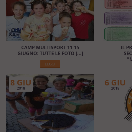
CAMP MULTISPORT 11-15
IL 
GIUGNO: TUTTE LE FOTO [...]
SE
"
LEGGI
8 GIU
6 GIU
2018
2018