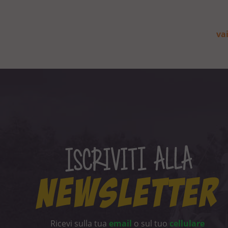
vai
Ricevi sulla tua
email
o sul tuo
cellulare