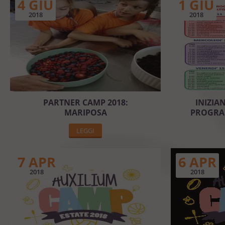
4 GIU
1 GIU
2018
2018
PARTNER CAMP 2018:
INIZIAN
MARIPOSA
PROGRAM
LEGGI
7 APR
6 APR
2018
2018