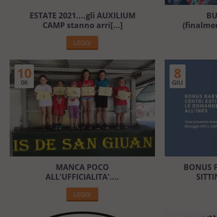
ESTATE 2021....gli AUXILIUM
BU
CAMP stanno arri[...]
(finalme
LEGGI
10
8
06
GIU
MANCA POCO
BONUS P
ALL'UFFICIALITA'....
SITTI
LEGGI