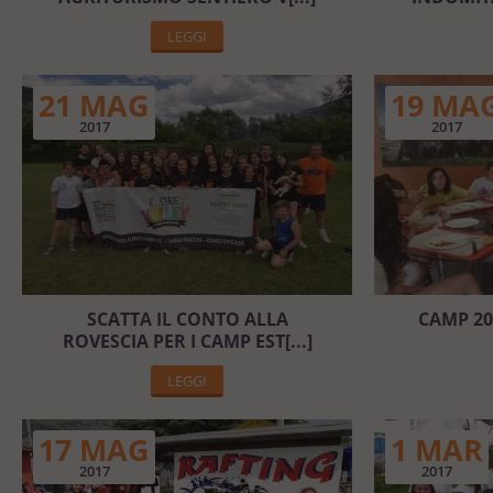
LEGGI
21 MAG
19 MA
2017
2017
SCATTA IL CONTO ALLA
CAMP 20
ROVESCIA PER I CAMP EST[...]
LEGGI
17 MAG
1 MAR
2017
2017