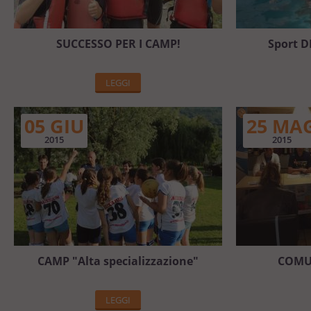
SUCCESSO PER I CAMP!
Sport D
LEGGI
05 GIU
25 MA
2015
2015
CAMP "Alta specializzazione"
COMU
LEGGI