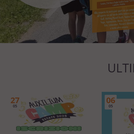
ULT
27
06
05
05