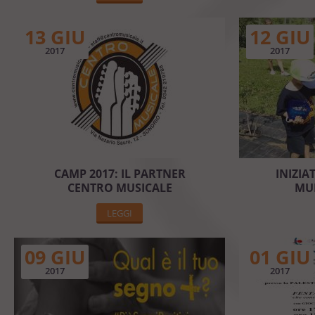
13 GIU
12 GIU
2017
2017
CAMP 2017: IL PARTNER
INIZIA
CENTRO MUSICALE
MUL
LEGGI
09 GIU
01 GIU
2017
2017