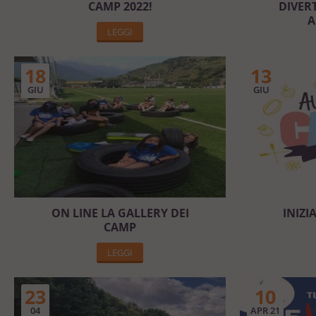
CAMP 2022!
DIVER
A
LEGGI
18
13
GIU
GIU
ON LINE LA GALLERY DEI
INIZI
CAMP
LEGGI
23
10
04
APR 21