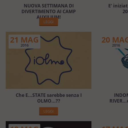
NUOVA SETTIMANA DI
E' inizia
DIVERTIMENTO AI CAMP
20
AUXILIUM!
LEGGI
21 MAG
20 MA
2016
2016
Che E...STATE sarebbe senza I
INDOM
OLMO...??
RIVER...
LEGGI