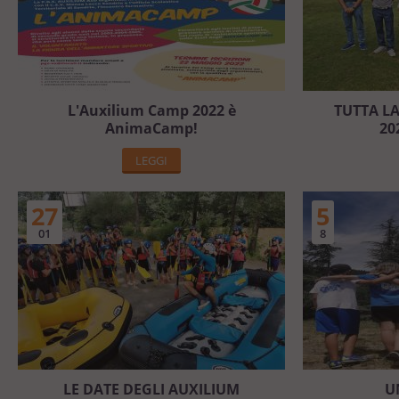
L'Auxilium Camp 2022 è
TUTTA L
AnimaCamp!
20
LEGGI
27
5
01
8
LE DATE DEGLI AUXILIUM
U