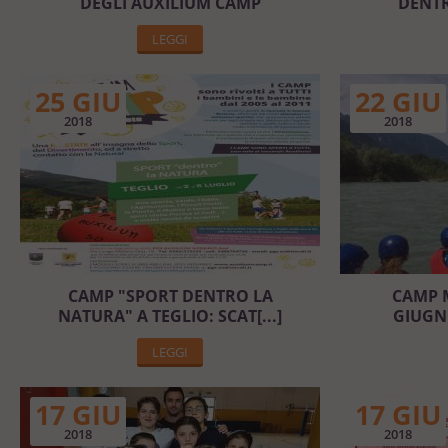
DEGLI AUXILIUM CAMP
DENTR
LEGGI
25 GIU
22 GIU
2018
2018
CAMP "SPORT DENTRO LA
CAMP M
NATURA" A TEGLIO: SCAT[...]
GIUGN
LEGGI
17 GIU
17 GIU
2018
2018