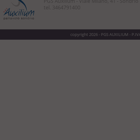
PGS Auxilium - Viale Milano, 41 - Sondrio
tel. 3464791400
copyright 2026 - PGS AUXILIUM - P.I