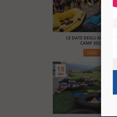
LE DATE DEGLI AUXILIU
CAMP 2022!
LEGGI
18
GIU