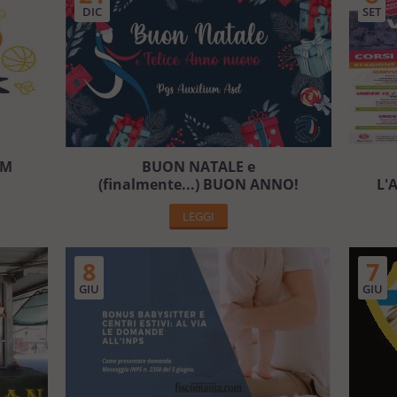
DIC
SET
UM
BUON NATALE e
(finalmente...) BUON ANNO!
L'
LEGGI
8
7
GIU
GIU