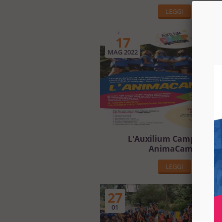
LEGGI
17
MAG 2022
L'Auxilium Camp 2022 è
AnimaCamp!
LEGGI
27
01