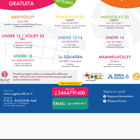
M
UNA ESTATE DI
G
DIVERTIMENTO CON GLI
AUXILIUM [...]
LEGGI
13
28
GIU
4