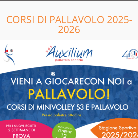
LEGGI
CORSI DI PALLAVOLO 2025-
11
05
2026
04
04
TUTTA LA DOCUMENTAZIONE
2022 E' ON LINE!
LEGGI
5
28
8
GIU