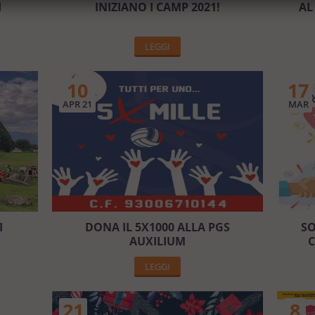
I
INIZIANO I CAMP 2021!
AL
LEGGI
10
17
APR 21
MAR
I
DONA IL 5X1000 ALLA PGS
SO
AUXILIUM
C
LEGGI
21
8