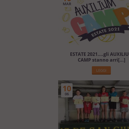
MAR
ESTATE 2021....gli AUXILI
CAMP stanno arri[...]
LEGGI
10
06