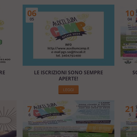
06
10
05
04
RE
LE ISCRIZIONI SONO SEMPRE
S
APERTE!
LEGGI
7
21
6
5