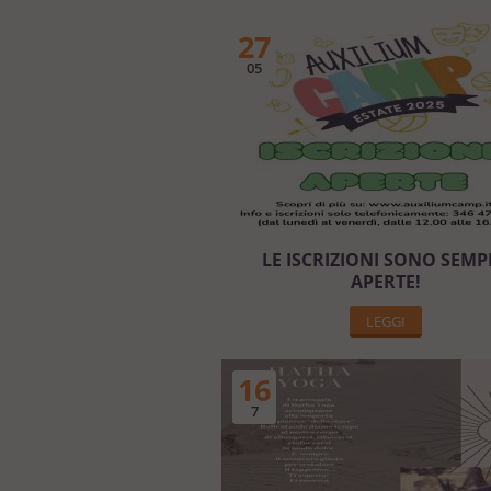
27
05
LE ISCRIZIONI SONO SEMP
APERTE!
LEGGI
16
7